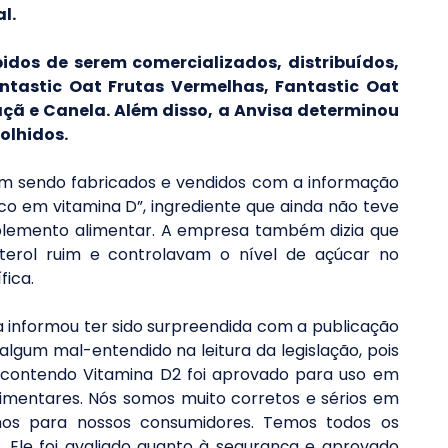
l.
dos de serem comercializados, distribuídos, 
ntastic Oat Frutas Vermelhas, Fantastic Oat 
ã e Canela. Além disso, a Anvisa determinou 
olhidos.
am sendo fabricados e vendidos com a informação 
o em vitamina D”, ingrediente que ainda não teve 
plemento alimentar. A empresa também dizia que 
terol ruim e controlavam o nível de açúcar no 
fica.
 informou ter sido surpreendida com a publicação 
 algum mal-entendido na leitura da legislação, pois 
 contendo Vitamina D2 foi aprovado para uso em 
imentares. Nós somos muito corretos e sérios em 
mos para nossos consumidores. Temos todos os 
Ele foi avaliado quanto à segurança e aprovado 