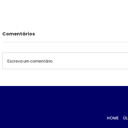
Comentários
Escreva um comentário
Queda do petróleo e
Queda do
clima nos EUA
geopolíti
pressionam cotações do
Médio pr
milho em Chicago e na
cotações
B3
Chicago
HOME
ÚL