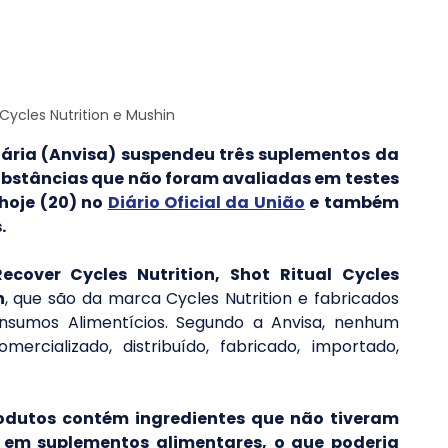
Cycles Nutrition e Mushin
tária (Anvisa) suspendeu três suplementos da 
ubstâncias que não foram avaliadas em testes 
hoje (20) no 
Diário Oficial da União
 e também 
.
ecover Cycles Nutrition, Shot Ritual Cycles 
n
, que são da marca Cycles Nutrition e fabricados 
Insumos Alimentícios. Segundo a Anvisa, nenhum 
rcializado, distribuído, fabricado, importado, 
odutos contém ingredientes que não tiveram 
m suplementos alimentares, o que poderia 