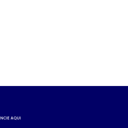
e
s à
NCIE AQUI