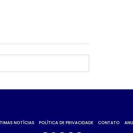
 petróleo e
Governo prioriza carn
ca no Oriente
de frango para
essionam
destravar exportaçõe
 da soja em
União Europeia
TIMAS NOTÍCIAS
POLÍTICA DE PRIVACIDADE
CONTATO
ANU