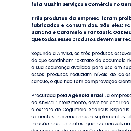
foi a Mushin Serviços e Comércio no Gera
Três produtos da empresa foram proibi
fabricados e consumidos. São eles: Fa
Banana e Caramelo e Fantastic Oat Maç
que todos esses produtos devem ser rec
Segundo a Anvisa, os três produtos estav
de que continham “extrato de cogumelo ric
a sua segurança avaliada para uso em su
esses produtos reduziam níveis de coles
sangue, o que não tem comprovação cientí
Procurada pela
 Agência Brasil
, a empresa
da Anvisa. “Infelizmente, deve ter ocorrido
o extrato de Cogumelo Agaricus Bisporus
alimentos convencionais e suplementos al
relação aos produtos que comercializa
documentos de aprovação do ingrediente. 