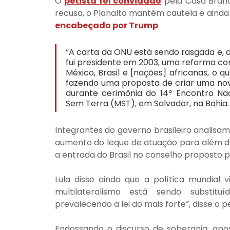
O 
petista foi convidado
 pela Casa Branc
recusa, o Planalto mantém cautela e ainda 
encabeçado por Trump
.
“A carta da ONU está sendo rasgada e, ao
fui presidente em 2003, uma reforma co
México, Brasil e [nações] africanas, o
fazendo uma proposta de criar uma nova 
durante cerimônia do 14º Encontro Nac
Sem Terra (MST), em Salvador, na Bahia.
Integrantes do governo brasileiro analisa
aumento do leque de atuação para além do
a entrada do Brasil no conselho proposto p
Lula disse ainda que a política mundial 
multilateralismo está sendo substitu
prevalecendo a lei do mais forte”, disse o pe
Endossando o discurso de soberania, ap