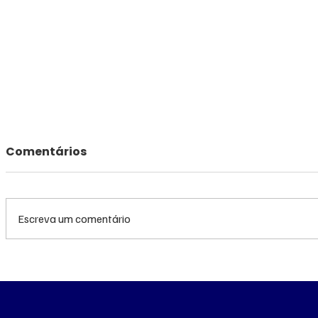
Comentários
Escreva um comentário
Queda do petróleo e
Queda do
clima nos EUA
geopolíti
pressionam cotações do
Médio pr