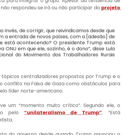
a para integrar o grupo. Apesar da tendência de 
não respondeu se irá ou não participar do 
projeto 
 invés, de corrigir, que reivindicamos desde que 
m a entrada de novos países, com a [adesão] de 
 que está acontecendo? O presidente Trump está 
ONU em que ele, sozinho, é o dono”, disse Lula 
ional do Movimento dos Trabalhadores Rurais 
m tópicos centralizadores propostos por Trump e o 
 conflito na Faixa de Gaza como obstáculos para 
elo líder norte-americano.
vive um “momento muito crítico”. Segundo ele, o 
ído pelo 
“unilateralismo de Trump”
. “Está 
tista.
osta do governo desde quando Trump anunciou o 