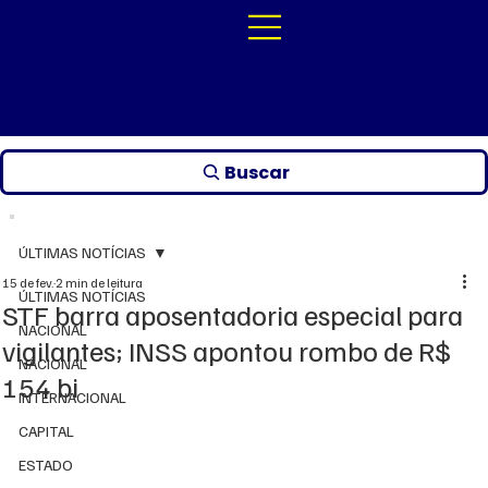
Buscar
ÚLTIMAS NOTÍCIAS
15 de fev.
2 min de leitura
ÚLTIMAS NOTÍCIAS
STF barra aposentadoria especial para
NACIONAL
vigilantes; INSS apontou rombo de R$
NACIONAL
154 bi
INTERNACIONAL
CAPITAL
ESTADO