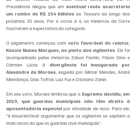
Previdência alegou que um 
eventual revés acarretaria 
um rombo de R$ 154 bilhões
 ao Tesouro ao longo dos 
próximos 35 anos. Por 6 votos a 4, os ministros da Corte 
frustraram a expectativa da categoria.
O julgamento começou com 
voto favorável do relator, 
Kassio Nunes Marques, ao pleito dos vigilantes
. Ele foi 
acompanhado pelos ministros Edson Fachin, Flávio Dino e 
Cármen Lúcia. A 
divergência foi inaugurada por 
Alexandre de Moraes
, seguido por Gilmar Mendes, André 
Mendonça, Dias Toffoli, Luiz Fux e Cristiano Zanin.
Em seu voto, Moraes lembrou que o 
Supremo decidiu, em 
2019, que guardas municipais não têm direito à 
aposentadoria especial
 por atividade de risco. Para ele, 
“é insustentável argumentar que os vigilantes se expõem a 
mais riscos do que os guardas civis municipais”.