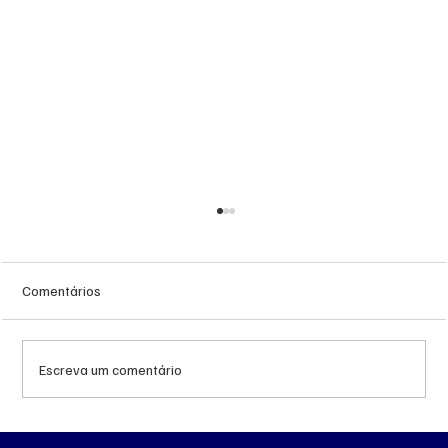
Comentários
Escreva um comentário
Queda do petróleo e geopolítica no Oriente