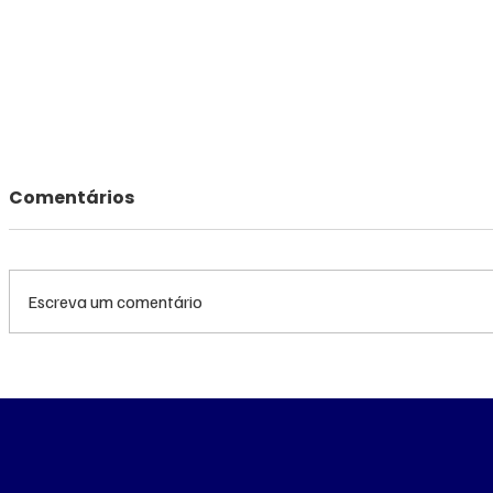
Comentários
Escreva um comentário
Diretoria da Fiems é
‘Trabalha
suspeita de usar
lembra e
empresa laranja para
morto a t
manter contrato com
Corumbá
Sistema S