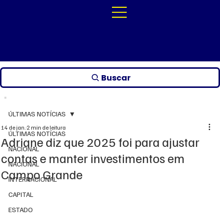
Buscar
ÚLTIMAS NOTÍCIAS
14 de jan.
2 min de leitura
ÚLTIMAS NOTÍCIAS
Adriane diz que 2025 foi para ajustar
NACIONAL
contas e manter investimentos em
NACIONAL
Campo Grande
INTERNACIONAL
CAPITAL
ESTADO