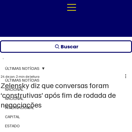
Buscar
ÚLTIMAS NOTÍCIAS
24 de jan.
2 min de leitura
ÚLTIMAS NOTÍCIAS
Zelensky diz que conversas foram
NACIONAL
‘construtivas’ após fim de rodada de
NACIONAL
negociações
INTERNACIONAL
CAPITAL
ESTADO