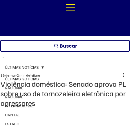
Buscar
ÚLTIMAS NOTÍCIAS
18 de mar.
2 min de leitura
ÚLTIMAS NOTÍCIAS
Violência doméstica: Senado aprova PL
NACIONAL
sobre uso de tornozeleira eletrônica por
NACIONAL
agressores
INTERNACIONAL
CAPITAL
ESTADO