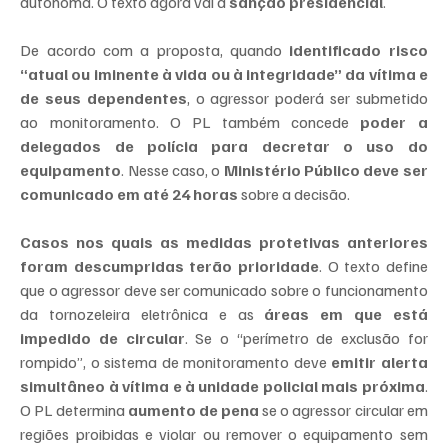
autônoma. O texto agora vai à 
sanção presidencial
.
De acordo com a proposta, quando 
identificado risco 
“atual ou iminente à vida ou à integridade” da vítima e 
de seus dependentes
, o agressor poderá ser submetido 
ao monitoramento. O PL também concede 
poder a 
delegados de polícia para decretar o uso do 
equipamento
. Nesse caso, o 
Ministério Público deve ser 
comunicado em até 24 horas
 sobre a decisão.
Casos nos quais as medidas protetivas anteriores 
foram descumpridas terão prioridade
. O texto define 
que o agressor deve ser comunicado sobre o funcionamento 
da tornozeleira eletrônica e as 
áreas em que está 
impedido de circular
. Se o “perímetro de exclusão for 
rompido”, o sistema de monitoramento deve 
emitir alerta 
simultâneo à vítima e à unidade policial mais próxima
. 
O PL determina 
aumento de pena
 se o agressor circular em 
regiões proibidas e violar ou remover o equipamento sem 