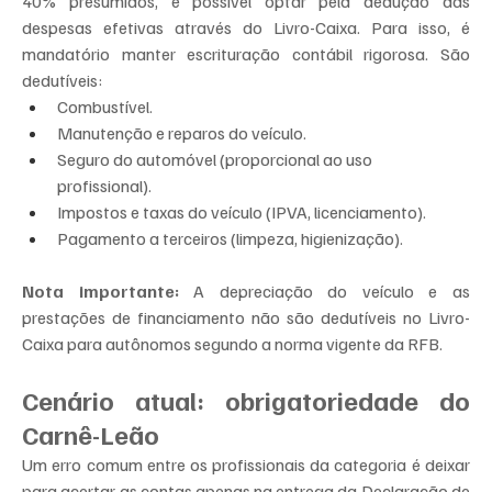
40% presumidos, é possível optar pela dedução das 
despesas efetivas através do Livro-Caixa. Para isso, é 
mandatório manter escrituração contábil rigorosa. São 
dedutíveis:
Combustível.
Manutenção e reparos do veículo.
Seguro do automóvel (proporcional ao uso 
profissional).
Impostos e taxas do veículo (IPVA, licenciamento).
Pagamento a terceiros (limpeza, higienização).
Nota importante:
 A depreciação do veículo e as 
prestações de financiamento não são dedutíveis no Livro-
Caixa para autônomos segundo a norma vigente da RFB.
Cenário atual: obrigatoriedade do 
Carnê-Leão
Um erro comum entre os profissionais da categoria é deixar 
para acertar as contas apenas na entrega da Declaração de 