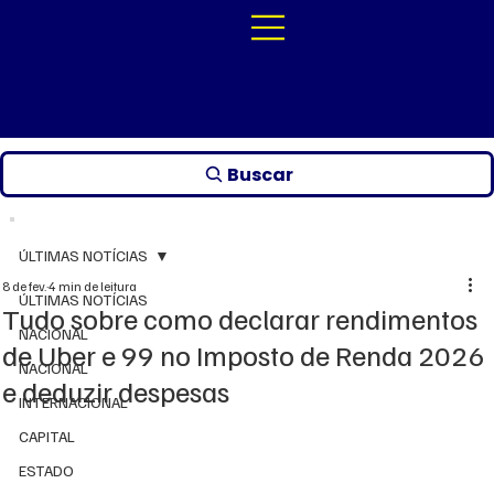
Buscar
ÚLTIMAS NOTÍCIAS
8 de fev.
4 min de leitura
ÚLTIMAS NOTÍCIAS
Tudo sobre como declarar rendimentos
NACIONAL
de Uber e 99 no Imposto de Renda 2026
NACIONAL
e deduzir despesas
INTERNACIONAL
CAPITAL
ESTADO