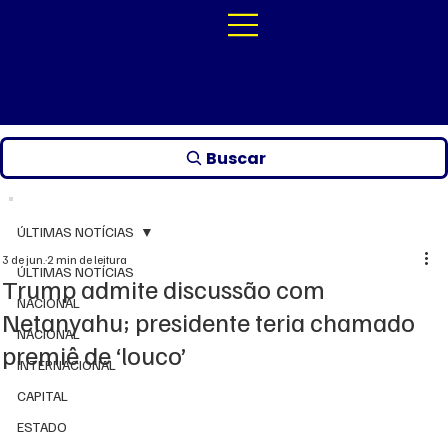
Buscar
ÚLTIMAS NOTÍCIAS
3 de jun.
2 min de leitura
ÚLTIMAS NOTÍCIAS
Trump admite discussão com
NACIONAL
Netanyahu; presidente teria chamado
NACIONAL
premiê de ‘louco’
INTERNACIONAL
CAPITAL
ESTADO