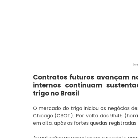
Im
Contratos futuros avançam no 
internos continuam sustentad
trigo no Brasil
O mercado do trigo iniciou os negócios de
Chicago (CBOT). Por volta das 9h45 (horár
em alta, após as fortes quedas registradas 
As cotações apresentavam o seguinte co