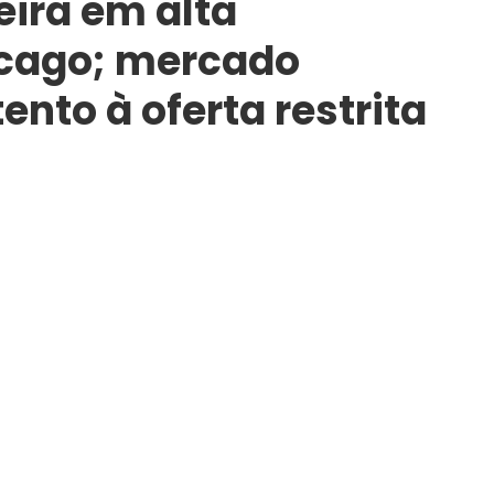
eira em alta
cago; mercado
ento à oferta restrita