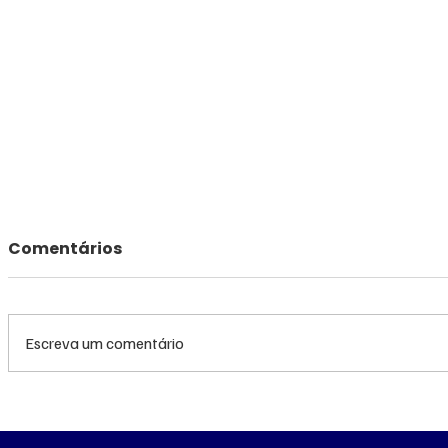
Comentários
Escreva um comentário
TRF3 anula condenações
MS renov
de Edson Giroto na
R$ 10,2 m