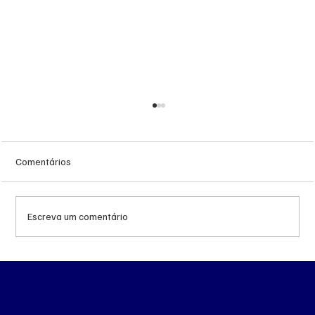
Comentários
Escreva um comentário
‘Trabalhava muito feliz’, lembra esposa de
PM morto a tiro de fuzil em Corumbá