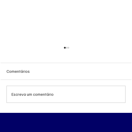
Comentários
Escreva um comentário
MS renova contrato de R$ 10,2 milhões
para atendimentos de hemodiálise em
Ponta Porã