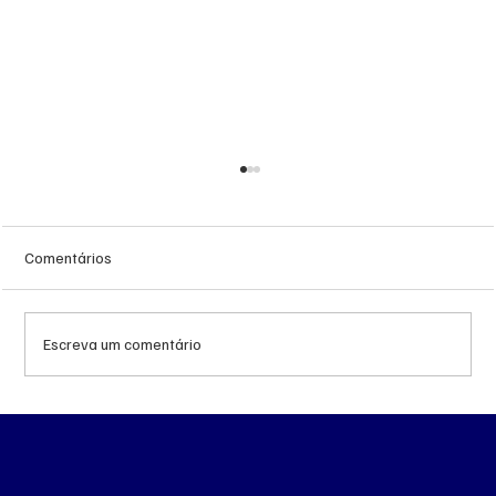
Comentários
Escreva um comentário
Queda do petróleo e geopolítica no Oriente
Médio pressionam cotações da soja em
Chicago