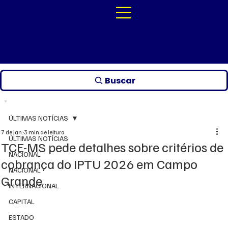
Buscar
ÚLTIMAS NOTÍCIAS
7 de jan.
3 min de leitura
ÚLTIMAS NOTÍCIAS
TCE-MS pede detalhes sobre critérios de
NACIONAL
cobrança do IPTU 2026 em Campo
NACIONAL
Grande
INTERNACIONAL
CAPITAL
ESTADO