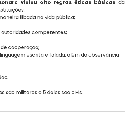
sonaro violou oito regras éticas básicas
 da 
tituições:
neira ilibada na vida pública;
s autoridades competentes;
 de cooperação;
 linguagem escrita e falada, além da observância 
dão.
 são militares e 5 deles são civis.