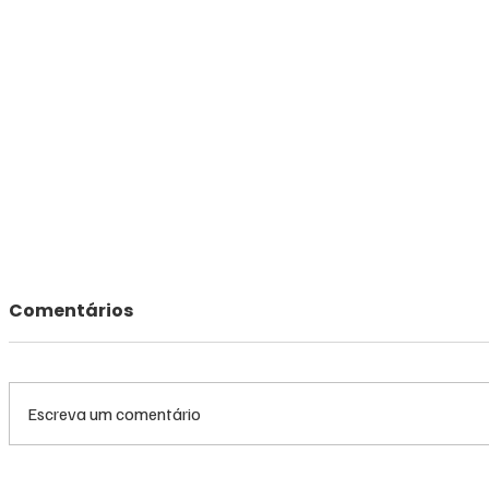
Comentários
Escreva um comentário
TRF3 anula condenações
MS renov