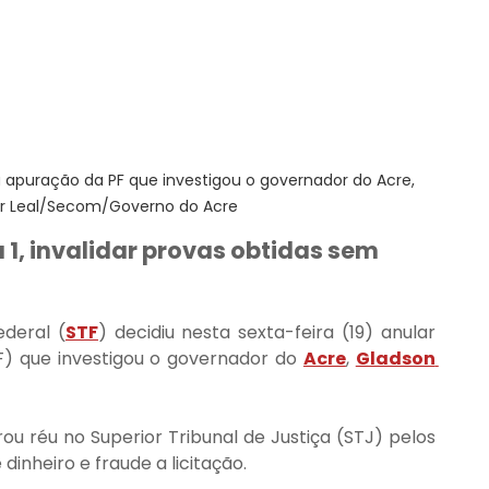
apuração da PF que investigou o governador do Acre, 
ir Leal/Secom/Governo do Acre
1, invalidar provas obtidas sem 
deral (
STF
) decidiu nesta sexta-feira (19) anular 
F) que investigou o governador do 
Acre
, 
Gladson 
u réu no Superior Tribunal de Justiça (STJ) pelos 
inheiro e fraude a licitação.