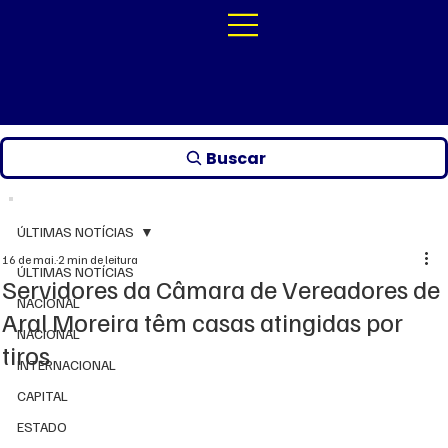
Buscar
ÚLTIMAS NOTÍCIAS
16 de mai.
2 min de leitura
ÚLTIMAS NOTÍCIAS
Servidores da Câmara de Vereadores de
NACIONAL
Aral Moreira têm casas atingidas por
NACIONAL
tiros
INTERNACIONAL
CAPITAL
ESTADO