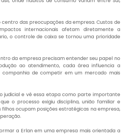
sil, onde hábitos de consumo variam entre Sul, 
centro das preocupações da empresa. Custos de 
mpactos internacionais afetam diretamente a 
rio, o controle de caixa se tornou uma prioridade 
ntro da empresa precisam entender seu papel no 
odução ao atendimento, cada área influencia a 
da companhia de competir em um mercado mais 
 judicial e vê essa etapa como parte importante 
e o processo exigiu disciplina, união familiar e 
s filhos ocupam posições estratégicas na empresa, 
peração.
formar a Erlan em uma empresa mais orientada a 