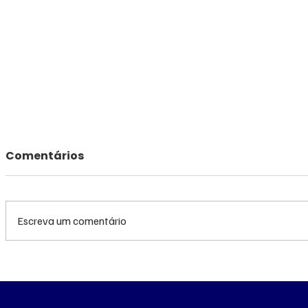
Comentários
Escreva um comentário
Queda do petróleo e
Queda do
clima nos EUA
geopolíti
pressionam cotações do
Médio pr