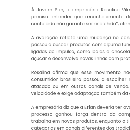
À Jovem Pan, a empresária Rosalina Vilel
precisa entender que reconhecimento de
conhecido não garante ser escolhido”, afir
A avaliação reflete uma mudança no consu
passou a buscar produtos com alguma func
ligadas ao impulso, como balas e chocola
açúcar e desenvolve novas linhas com pro
Rosalina afirma que esse movimento não 
consumidor brasileiro passou a escolher
atacado ou em outros canais de venda. 
velocidade e exige adaptação também da 
A empresária diz que a Erlan deveria ter a
processo ganhou força dentro da comp
trabalha em novos produtos, enquanto o t
categorias em canais diferentes dos tradici