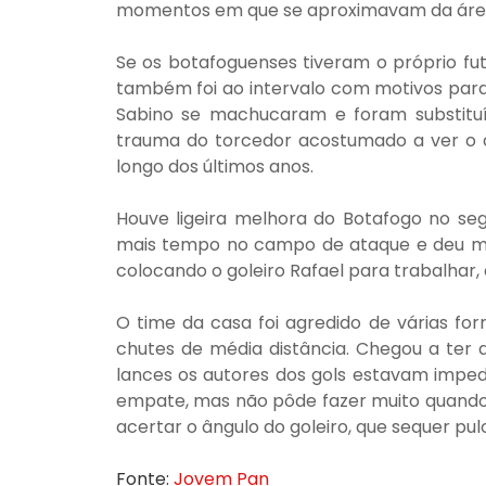
momentos em que se aproximavam da área 
Se os botafoguenses tiveram o próprio fut
também foi ao intervalo com motivos para s
Sabino se machucaram e foram substituíd
trauma do torcedor acostumado a ver o 
longo dos últimos anos.
Houve ligeira melhora do Botafogo no seg
mais tempo no campo de ataque e deu mais
colocando o goleiro Rafael para trabalhar, 
O time da casa foi agredido de várias for
chutes de média distância. Chegou a ter
lances os autores dos gols estavam impedi
empate, mas não pôde fazer muito quando B
acertar o ângulo do goleiro, que sequer pul
Fonte: 
Jovem Pan