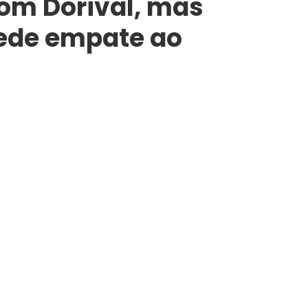
com Dorival, mas
cede empate ao