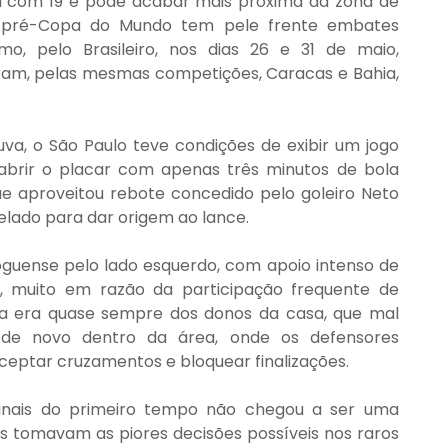
a com 19 e pode acabar mais próxima da zona de 
o pré-Copa do Mundo tem pele frente embates 
o, pelo Brasileiro, nos dias 26 e 31 de maio, 
am, pelas mesmas competições, Caracas e Bahia, 
 o São Paulo teve condições de exibir um jogo 
abrir o placar com apenas três minutos de bola 
ue aproveitou rebote concedido pelo goleiro Neto 
lado para dar origem ao lance.
guense pelo lado esquerdo, com apoio intenso de 
 muito em razão da participação frequente de 
ola era quase sempre dos donos da casa, que mal 
de novo dentro da área, onde os defensores 
eptar cruzamentos e bloquear finalizações.
inais do primeiro tempo não chegou a ser uma 
 tomavam as piores decisões possíveis nos raros 