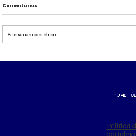
Comentários
Escreva um comentário
Queda do petróleo e
Queda do
clima nos EUA
geopolíti
pressionam cotações do
Médio pr
milho em Chicago e na
cotações
B3
Chicago
HOME
ÚL
Política 
portalv