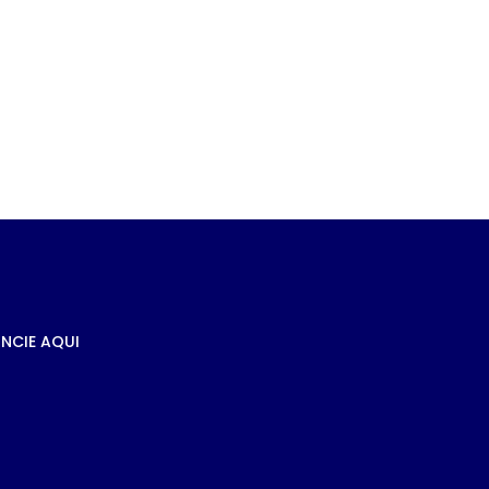
e
s à
NCIE AQUI