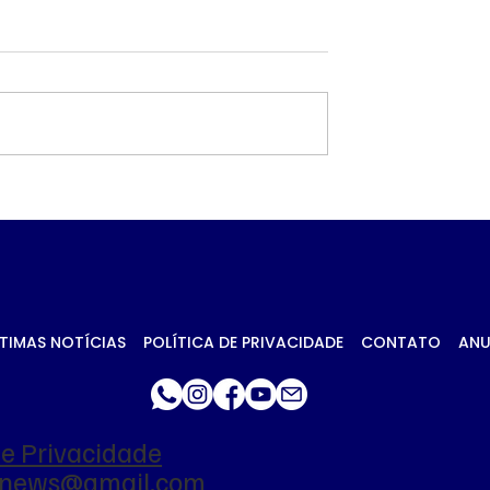
 petróleo e
Governo prioriza carn
ca no Oriente
de frango para
essionam
destravar exportaçõe
 da soja em
União Europeia
TIMAS NOTÍCIAS
POLÍTICA DE PRIVACIDADE
CONTATO
ANU
de Privacidade
ianews@gmail.com