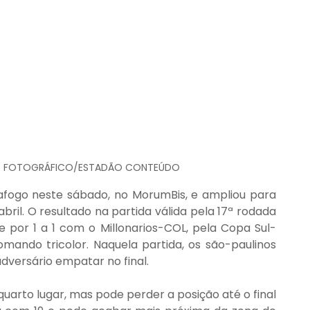
/O FOTOGRÁFICO/ESTADÃO CONTEÚDO
fogo neste sábado, no MorumBis, e ampliou para 
abril. O resultado na partida válida pela 17ª rodada 
 por 1 a 1 com o Millonarios-COL, pela Copa Sul-
omando tricolor. Naquela partida, os são-paulinos 
versário empatar no final.
uarto lugar, mas pode perder a posição até o final 