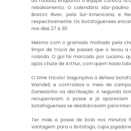
da rodada, enquanto a equipe carioca fic
rebaixamento. O calendário são-paulin
Boston River, pela Sul-Americana, e Rem
respectivamente. Os botafoguenses encar
nos dias 27 e 30.
Mesmo com o gramado molhado pela chuva,
limpo de troca de passes que o levou a 
rolando. O gol foi marcado por Luciano, q
após chute de Arthur, com quem havia tabe
O time tricolor bagunçava a defesa botafo
Wendell, e controlava o meio de campo,
Danielzinho na distribuição. A segunda b
recuperavam a posse e já apareciam 
botafoguenses se desdobravam para interc
Ter mais a posse de bola nos minutos f
vantagem para o Botafogo, cujos jogadores