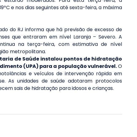
 estarão moderados. Para esta terça-feira, a 
ºC e nos dias seguintes até sexta-feira, a máxima 
ado do RJ informa que há previsão de excesso de 
nses que entraram em nível Laranja – Severo. A 
ntinua na terça-feira, com estimativa de nível 
ião metropolitana.
etaria de Saúde instalou pontos de hidratação 
ndimento (UPA) para a população vulnerável.
 O 
tolâncias e veículos de intervenção rápida em 
nse. As unidades de saúde adotaram protocolos 
recem sais de hidratação para idosos e crianças.