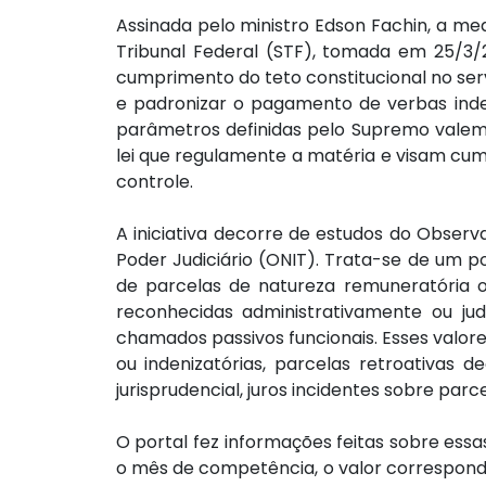
Assinada pelo ministro Edson Fachin, a m
Tribunal Federal (STF), tomada em 25/3/2
cumprimento do teto constitucional no servi
e padronizar o pagamento de verbas indeni
parâmetros definidas pelo Supremo valem 
lei que regulamente a matéria e visam cump
controle.
A iniciativa decorre de estudos do Observ
Poder Judiciário (ONIT). Trata-se de um po
de parcelas de natureza remuneratória ou 
reconhecidas administrativamente ou jud
chamados passivos funcionais. Esses valore
ou indenizatórias, parcelas retroativas d
jurisprudencial, juros incidentes sobre par
O portal fez informações feitas sobre essas 
o mês de competência, o valor corresponde