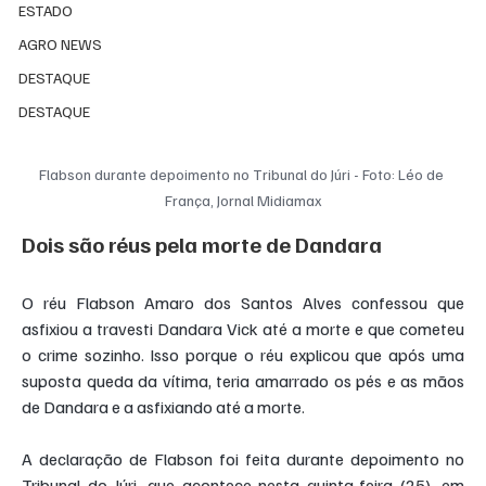
ESTADO
AGRO NEWS
DESTAQUE
DESTAQUE
Flabson durante depoimento no Tribunal do Júri - Foto: Léo de 
França, Jornal Midiamax
Dois são réus pela morte de Dandara
O réu Flabson Amaro dos Santos Alves confessou que 
asfixiou a travesti Dandara Vick até a morte e que cometeu 
o crime sozinho. Isso porque o réu explicou que após uma 
suposta queda da vítima, teria amarrado os pés e as mãos 
de Dandara e a asfixiando até a morte.
A declaração de Flabson foi feita durante depoimento no 
Tribunal do Júri, que acontece nesta quinta-feira (25), em 