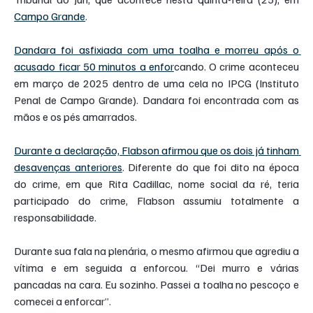
Campo Grande
.
Dandara foi asfixiada com uma toalha e morreu após o 
acusado ficar 50 minutos a enfor
cando. O crime aconteceu 
em março de 2025 dentro de uma cela no IPCG (Instituto 
Penal de Campo Grande). Dandara foi encontrada com as 
mãos e os pés amarrados.
Durante a declaração, Flabson afirmou que os dois já tinham 
desavenças anteriores
. Diferente do que foi dito na época 
do crime, em que Rita Cadillac, nome social da ré, teria 
participado do crime, Flabson assumiu totalmente a 
responsabilidade.
Durante sua fala na plenária, o mesmo afirmou que agrediu a 
vítima e em seguida a enforcou. “Dei murro e várias 
pancadas na cara. Eu sozinho. Passei a toalha no pescoço e 
comecei a enforcar”.