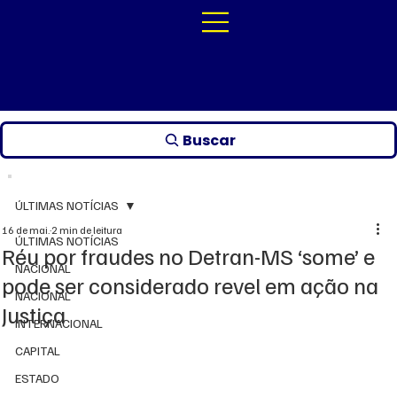
Buscar
ÚLTIMAS NOTÍCIAS
16 de mai.
2 min de leitura
ÚLTIMAS NOTÍCIAS
Réu por fraudes no Detran-MS ‘some’ e
NACIONAL
pode ser considerado revel em ação na
NACIONAL
Justiça
INTERNACIONAL
CAPITAL
ESTADO