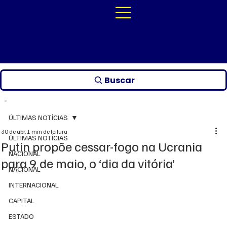
Buscar
ÚLTIMAS NOTÍCIAS
30 de abr.
1 min de leitura
ÚLTIMAS NOTÍCIAS
Putin propõe cessar-fogo na Ucrania
NACIONAL
para 9 de maio, o ‘dia da vitória’
NACIONAL
INTERNACIONAL
CAPITAL
ESTADO