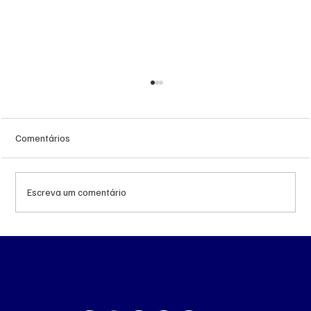
Comentários
Escreva um comentário
MS renova contrato de R$ 10,2 milhões
para atendimentos de hemodiálise em
Ponta Porã