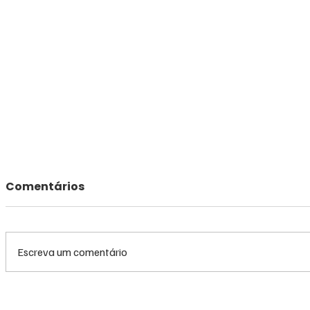
Comentários
Escreva um comentário
Queda do petróleo e
Queda do