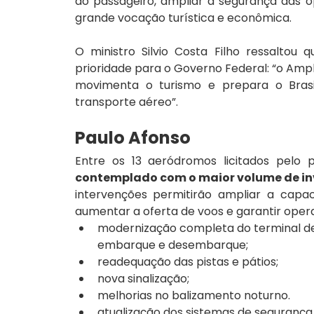
ao passageiro, ampliar a segurança das o
grande vocação turística e econômica.
O ministro Silvio Costa Filho ressaltou 
prioridade para o Governo Federal: “o Ampl
movimenta o turismo e prepara o Brasi
transporte aéreo”.
Paulo Afonso
Entre os 13 aeródromos licitados pelo 
contemplado com o maior volume de in
intervenções permitirão ampliar a capa
aumentar a oferta de voos e garantir opera
modernização completa do terminal de
embarque e desembarque;
readequação das pistas e pátios;
nova sinalização;
melhorias no balizamento noturno.
atualização dos sistemas de segurança 