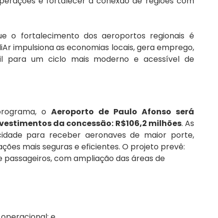
perações e fortalecer a conexão de regiões com 
que o fortalecimento dos aeroportos regionais é 
iAr impulsiona as economias locais, gera emprego, 
l para um ciclo mais moderno e acessível de 
programa, o 
Aeroporto de Paulo Afonso será 
vestimentos da concessão: R$106,2 milhões
. As 
cidade para receber aeronaves de maior porte, 
ções mais seguras e eficientes. O projeto prevê:
 passageiros, com ampliação das áreas de 
operacional; e 