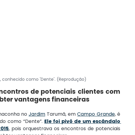
s, conhecido como 'Dente'. (Reprodução)
ncontros de potenciais clientes com 
obter vantagens financeiras
maconha no 
Jardim
 Tarumã, em 
Campo Grande
, é 
ido como “Dente”. 
Ele foi pivô de um escândalo 
2015
, pois orquestrava os encontros de potenciais 