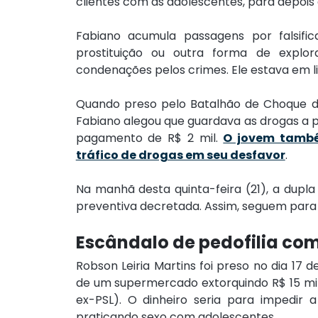
clientes com as adolescentes, para depois 
Fabiano acumula passagens por falsifi
prostituição ou outra forma de explo
condenações pelos crimes. Ele estava em l
Quando preso pelo Batalhão de Choque da P
Fabiano alegou que guardava as drogas a 
pagamento de R$ 2 mil. 
O jovem també
tráfico de drogas em seu desfavor
.
Na manhã desta quinta-feira (21), a dupla
preventiva decretada. Assim, seguem para 
Escândalo de pedofilia co
Robson Leiria Martins foi preso no dia 17 
de um supermercado extorquindo R$ 15 mil
ex-PSL). O dinheiro seria para impedir a
praticando sexo com adolescentes.