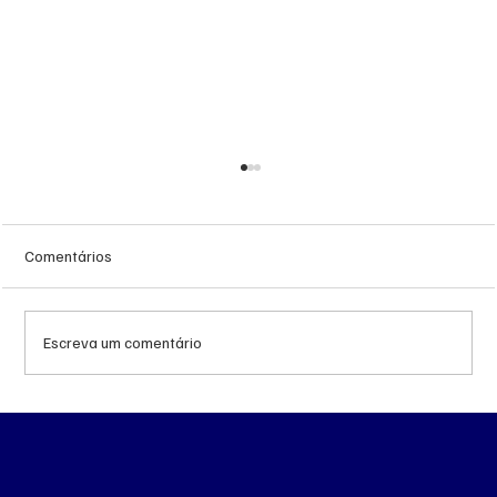
Comentários
Escreva um comentário
Queda do petróleo e geopolítica no Oriente
Médio pressionam cotações da soja em
Chicago