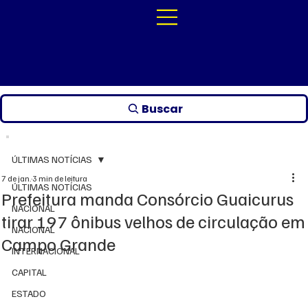
Buscar
ÚLTIMAS NOTÍCIAS
7 de jan.
3 min de leitura
ÚLTIMAS NOTÍCIAS
Prefeitura manda Consórcio Guaicurus
NACIONAL
tirar 197 ônibus velhos de circulação em
NACIONAL
Campo Grande
INTERNACIONAL
CAPITAL
ESTADO