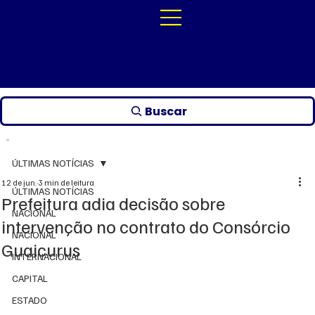
Buscar
ÚLTIMAS NOTÍCIAS
12 de jun.
3 min de leitura
ÚLTIMAS NOTÍCIAS
Prefeitura adia decisão sobre
NACIONAL
intervenção no contrato do Consórcio
NACIONAL
Guaicurus
INTERNACIONAL
CAPITAL
ESTADO