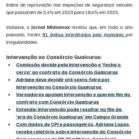
índice de reprovação nas inspeções de segurança veicular, 
que passaram de 5,4% em 2020 para 18,6% em 2025.
Inclusive, o 
Jornal Midiamax 
revelou que, em todo o ano 
passado, foram 
81 ônibus interditados pelo município 
por 
irregularidades.
Intervenção no Consórcio Guaicurus:
Comissão decide pela intervenção e ‘fecha o 
cerco’ ao contrato do Consórcio Guaicurus
Adriane deve decidir até sexta-feira por 
intervenção no Consórcio Guaicurus 
Vereadores apoiam intervenção e querem fim do 
contrato com Consórcio Guaicurus
Entenda: intervenção pode resultar no fim da 
‘era do Consórcio Guaicurus’ em Campo Grande
Com dados de CPI e passageiros, Adriane Lopes 
recebe relatório sobre intervenção do Consórcio
Com repasses de R$ 70 milhões, Consórcio 