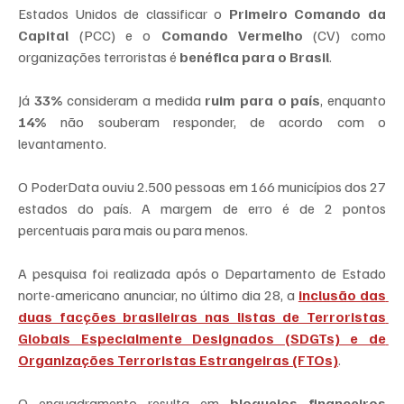
Estados Unidos de classificar o 
Primeiro Comando da 
Capital
 (PCC) e o 
Comando Vermelho
 (CV) como 
organizações terroristas é 
benéfica para o Brasil
.
Já 
33%
 consideram a medida 
ruim para o país
, enquanto 
14%
 não souberam responder, de acordo com o 
levantamento.
O PoderData ouviu 2.500 pessoas em 166 municípios dos 27 
estados do país. A margem de erro é de 2 pontos 
percentuais para mais ou para menos.
A pesquisa foi realizada após o Departamento de Estado 
norte-americano anunciar, no último dia 28, a 
inclusão das 
duas facções brasileiras nas listas de Terroristas 
Globais Especialmente Designados (SDGTs) e de 
Organizações Terroristas Estrangeiras (FTOs)
.
O enquadramento resulta em 
bloqueios financeiros