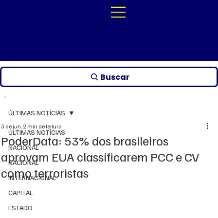
Buscar
ÚLTIMAS NOTÍCIAS
3 de jun.
2 min de leitura
ÚLTIMAS NOTÍCIAS
PoderData: 53% dos brasileiros
NACIONAL
aprovam EUA classificarem PCC e CV
NACIONAL
como terroristas
INTERNACIONAL
CAPITAL
ESTADO