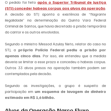
O pedido foi feito 
após o Superior Tribunal de Justiça 
(STJ) conceder habeas corpus aos alvos da operação
. 
A decisão do STJ aponta a existência de “flagrante 
ilegalidade” na determinação da Quinta Vara Federal 
Criminal de Santos, que havia decretado a prisão temporária 
do cantor e os outros envolvidos.
Segundo o ministro Messod Azulay Neto, relator do caso no 
STJ, a 
própria Polícia Federal pediu a prisão por 
apenas cinco dias
. Por isso, ele entendeu que a medida 
deveria se limitar a esse prazo e concedeu o habeas corpus. 
Outros 33 alvos presos na operação também podem ser 
contemplados pela decisão.
Segundo as investigações, o grupo é suspeito de 
participação em 
um esquema de lavagem de dinheiro 
estimado em R$ 1,6 bilhão.
Alvos da Operação Narco Fluxo