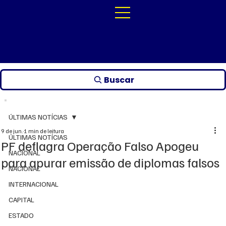
Buscar
ÚLTIMAS NOTÍCIAS
9 de jun.
1 min de leitura
ÚLTIMAS NOTÍCIAS
PF deflagra Operação Falso Apogeu
NACIONAL
para apurar emissão de diplomas falsos
NACIONAL
INTERNACIONAL
CAPITAL
ESTADO