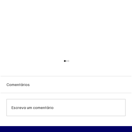
Comentários
Escreva um comentário
MS renova contrato de R$ 10,2 milhões