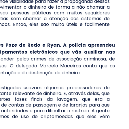
nde visibilidade para fazer a propaganda dessas 
vimentar o dinheiro de forma a não chamar a 
sas pessoas públicas com muitos seguidores 
ias sem chamar a atenção dos sistemas de 
os. Então, eles são muito úteis e facilmente 
Cs Poze do Rodo e Ryan. A polícia apreendeu 
ipamentos eletrônicos que vão auxiliar nas 
onder pelos crimes de associação criminosa, de 
sas. O delegado Marcelo Maceiras conta que as 
tação e da destinação do dinheiro.
estigados usavam algumas processadoras de 
te relevante de dinheiro. E, através delas, que 
rtes fases finais da lavagem, que era a 
o de contas de passagem e de laranjas para que 
oridades e para dificultar o rastreio. A gente 
ismos de uso de criptomoedas que eles vêm 