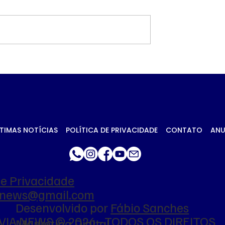
a contrato de
Troca de comando no
ilhões para
transporte de Campo
ntos de
Grande avança no CA
ise em Ponta
antes de decisão da
Prefeitura
TIMAS NOTÍCIAS
POLÍTICA DE PRIVACIDADE
CONTATO
ANU
de Privacidade
ianews@gmail.com
Desenvolvido por
Fábio Sanches
VIA NEWS © 2026 - TODOS OS DIREITOS
Marketing Digital