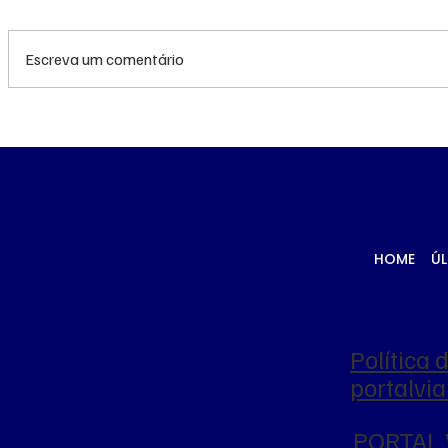
Escreva um comentário
TRF3 anula condenações
MS renov
de Edson Giroto na
R$ 10,2 m
Operação Lama
atendime
Asfáltica por
hemodiál
parcialidade de juiz
Porã
HOME
ÚL
Política 
portalv
PORTAL 