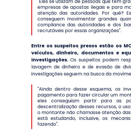
"Eles se utilizam de pessoas que têm gra
empresas de apostas ilegais e para mo
atenção das autoridades. Por quê? Es
conseguem movimentar grandes quant
compliance das autoridades e dos banc
recrutáveis por essas organizações".
Entre os suspeitos presos estão os M
veículos, dinheiro, documentos e equ
investigações.
 Os suspeitos podem resp
lavagem de dinheiro e de evasão de divi
investigações seguem na busca da movimen
"Ainda dentro desse esquema, os inv
pagamento para fazer circular um montan
eles conseguiam partir para as pa
descentralização desses recursos, o us
o montante não chamasse atenção das aut
está estudando, inclusive, os mecan
fazendo".