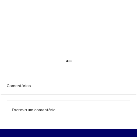
Comentários
Escreva um comentário
Queda do petróleo e geopolítica no Oriente