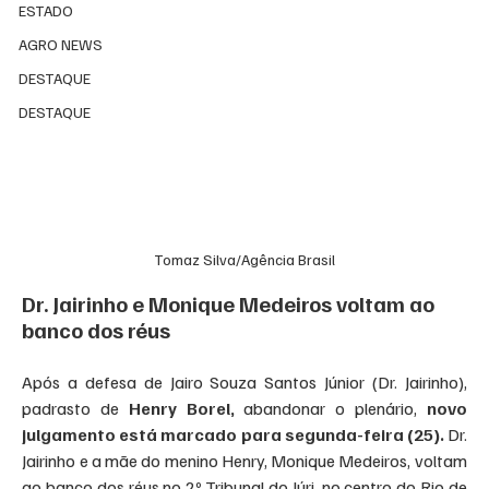
ESTADO
AGRO NEWS
DESTAQUE
DESTAQUE
Tomaz Silva/Agência Brasil
Dr. Jairinho e Monique Medeiros voltam ao 
banco dos réus
Após a defesa de Jairo Souza Santos Júnior (Dr. Jairinho), 
padrasto de 
Henry Borel,
 abandonar o plenário, 
novo 
julgamento está marcado para segunda-feira (25).
 Dr. 
Jairinho e a mãe do menino Henry, Monique Medeiros, voltam 
ao banco dos réus no 2º Tribunal do Júri, no centro do Rio de 