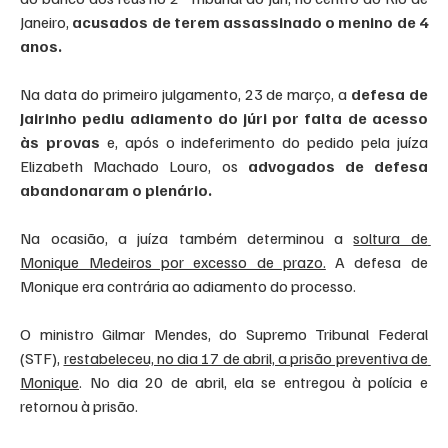
Janeiro, 
acusados de terem assassinado o menino de 4 
anos.
Na data do primeiro julgamento, 23 de março, a 
defesa de 
Jairinho pediu adiamento do júri por falta de acesso 
às provas
 e, após o indeferimento do pedido pela juíza 
Elizabeth Machado Louro, os 
advogados de defesa 
abandonaram o plenário.
Na ocasião, a juíza também determinou a 
soltura de 
Monique Medeiros por excesso de prazo.
 A defesa de 
Monique era contrária ao adiamento do processo.
O ministro Gilmar Mendes, do Supremo Tribunal Federal 
(STF), 
restabeleceu, no dia 17 de abril, a prisão preventiva de 
Monique
. No dia 20 de abril, ela se entregou à polícia e 
retornou à prisão.