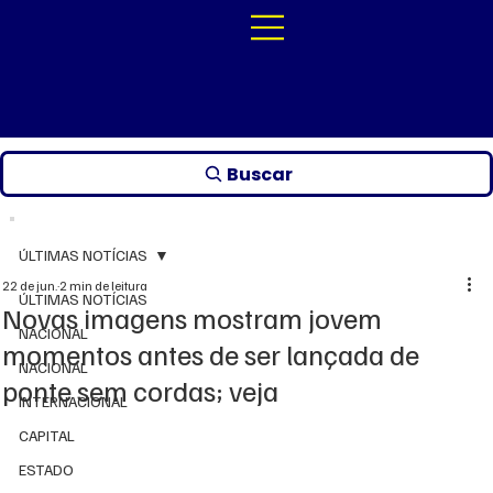
Buscar
ÚLTIMAS NOTÍCIAS
22 de jun.
2 min de leitura
ÚLTIMAS NOTÍCIAS
Novas imagens mostram jovem
NACIONAL
momentos antes de ser lançada de
NACIONAL
ponte sem cordas; veja
INTERNACIONAL
CAPITAL
ESTADO