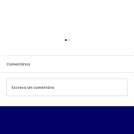
Comentários
Escreva um comentário
STF autoriza abertura de terceiro inquérito
para investigar Lulinha por suposto tráfico
de influência