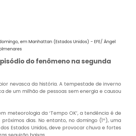
omingo, em Manhattan (Estados Unidos) - EFE/ Ángel 
olmenares
 episódio do fenômeno na segunda 
or nevasca da história. A tempestade de inverno 
a de um milhão de pessoas sem energia e causou 
 em meteorologia da ‘Tempo OK’, a tendência é de 
próximos dias. No entanto, no domingo (1º), uma 
 dos Estados Unidos, deve provocar chuva e fortes 
as seguirão baixas.