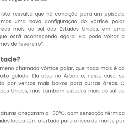
lista ressalta que há condição para um episódio 
emos uma nova configuração do vórtice polar 
reas mais ao sul dos Estados Unidos, em uma 
ue está acontecendo agora. Ela pode voltar a 
ês de fevereiro”.
stade?
ômeno chamado vórtice polar, que nada mais é do 
o gelada. Ela atua no Ártico e, neste caso, se 
a por ventos mais baixos para outras áreas. O 
ados Unidos, mas também estados mais ao sul do 
raturas chegaram a -30°C, com sensação térmica 
dades locais têm alertado para o risco de morte por 