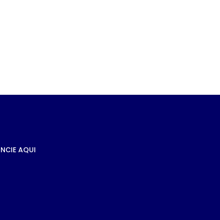
e
s à
NCIE AQUI