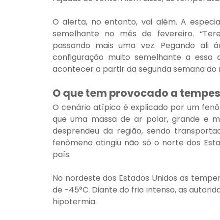
O alerta, no entanto, vai além. A especia
semelhante no mês de fevereiro. “Ter
passando mais uma vez. Pegando ali á
configuração muito semelhante a essa q
acontecer a partir da segunda semana do m
O que tem provocado a tempe
O cenário atípico é explicado por um fen
que uma massa de ar polar, grande e muit
desprendeu da região, sendo transportad
fenômeno atingiu não só o norte dos Est
país.
No nordeste dos Estados Unidos as tempe
de -45°C. Diante do frio intenso, as autori
hipotermia.