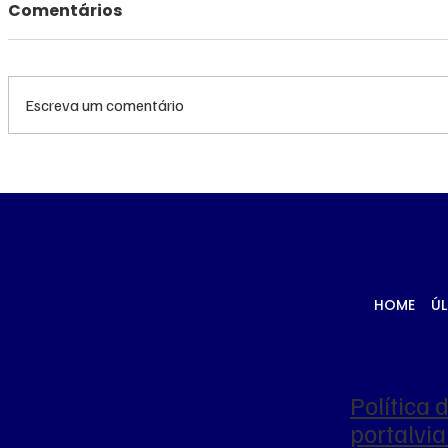
Comentários
Escreva um comentário
Queda do petróleo e
Queda do
clima nos EUA
geopolíti
pressionam cotações do
Médio pr
milho em Chicago e na
cotações
B3
Chicago
HOME
ÚL
Política 
portalv