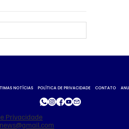
 petróleo e
Governo prioriza carn
ca no Oriente
de frango para
essionam
destravar exportaçõe
 da soja em
União Europeia
TIMAS NOTÍCIAS
POLÍTICA DE PRIVACIDADE
CONTATO
ANU
de Privacidade
ianews@gmail.com