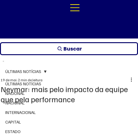
Buscar
ÚLTIMAS NOTÍCIAS
19 de mai.
2 min de leitura
ÚLTIMAS NOTÍCIAS
Neymar: mais pelo impacto da equipe
NACIONAL
que pela performance
NACIONAL
INTERNACIONAL
CAPITAL
ESTADO