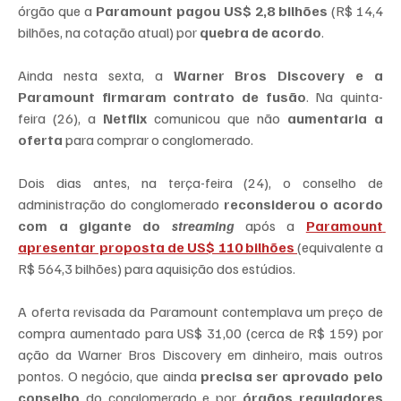
órgão que a 
Paramount pagou US$ 2,8 bilhões
 (R$ 14,4 
bilhões, na cotação atual) por 
quebra de acordo
.
Ainda nesta sexta, a 
Warner Bros Discovery e a 
Paramount firmaram contrato de fusão
. Na quinta-
feira (26), a 
Netflix
 comunicou que não 
aumentaria a 
oferta
 para comprar o conglomerado.
Dois dias antes, na terça-feira (24), o conselho de 
administração do conglomerado 
reconsiderou o acordo 
com a gigante do 
streaming
 após a 
Paramount 
apresentar proposta de US$ 110 bilhões
(equivalente a 
R$ 564,3 bilhões) para aquisição dos estúdios.
A oferta revisada da Paramount contemplava um preço de 
compra aumentado para US$ 31,00 (cerca de R$ 159) por 
ação da Warner Bros Discovery em dinheiro, mais outros 
pontos. O negócio, que ainda 
precisa ser aprovado pelo 
conselho
 do conglomerado e por
 órgãos reguladores 