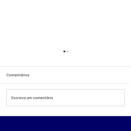
Comentários
Escreva um comentário
Queda do petróleo e geopolítica no Oriente
Médio pressionam cotações da soja em