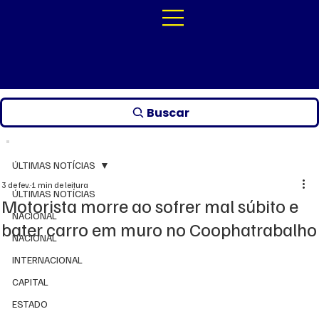
Buscar
ÚLTIMAS NOTÍCIAS
3 de fev.
1 min de leitura
ÚLTIMAS NOTÍCIAS
Motorista morre ao sofrer mal súbito e
NACIONAL
bater carro em muro no Coophatrabalho
NACIONAL
INTERNACIONAL
CAPITAL
ESTADO