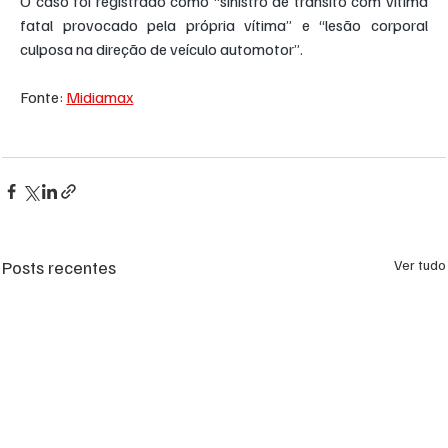
O caso foi registrado como “sinistro de trânsito com vítima 
fatal provocado pela própria vítima” e “lesão corporal 
culposa na direção de veículo automotor”.
Fonte: 
Midiamax
Posts recentes
Ver tudo