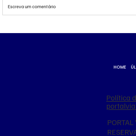
Escreva um comentário
Meta é multada em US$
Arábia Sa
567 milhões nos EUA por
e Paquis
falhas na proteção de
aliança e
menores nas redes
defesa d
aumento 
Oriente 
HOME
ÚL
Política 
portalv
PORTAL 
RESERV