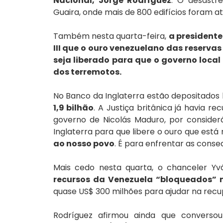
Nacional, Jorge Rodríguez
. O desastr
Guaira, onde mais de 800 edifícios foram 
Também nesta quarta-feira, 
a presidente 
III que o ouro venezuelano das reservas 
seja liberado para que o governo local 
dos terremotos.
No Banco da Inglaterra estão depositados l
1,9 bilhão
. A Justiça britânica já havia r
governo de Nicolás Maduro, por considerá-
Inglaterra para que libere o ouro que está 
ao nosso povo
. É para enfrentar as conse
Mais cedo nesta quarta, o chanceler Y
recursos da Venezuela “bloqueados” n
quase US$ 300 milhões para ajudar na recu
Rodríguez afirmou ainda que converso