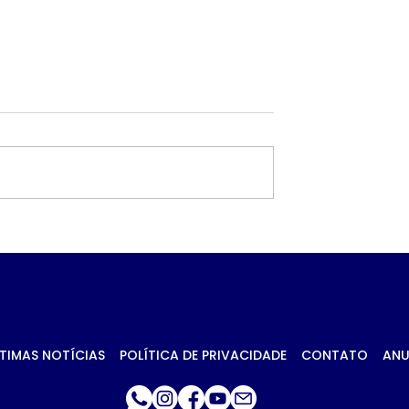
va muito feliz’,
Criminosos planejara
sposa de PM
atentado contra tene
iro de fuzil em
da Rota durante 3
meses, diz secretário
TIMAS NOTÍCIAS
POLÍTICA DE PRIVACIDADE
CONTATO
ANU