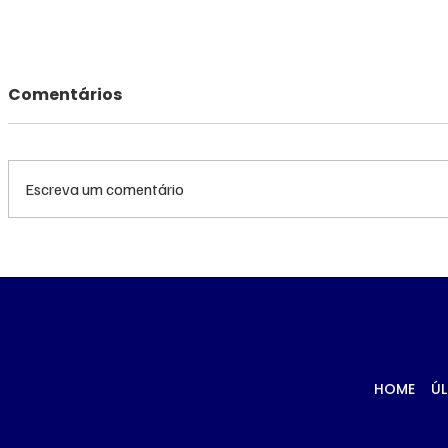
Comentários
Escreva um comentário
Diretoria da Fiems é
‘Trabalha
suspeita de usar
lembra e
empresa laranja para
morto a t
manter contrato com
Corumbá
Sistema S
HOME
ÚL