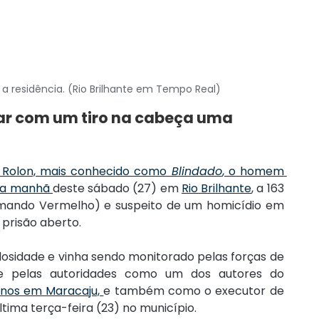
a residência. (Rio Brilhante em Tempo Real)
tar com um tiro na cabeça uma 
a Rolon, mais conhecido como
 Blindado
, o homem 
na manhã 
deste sábado (27) em 
Rio Brilhante
, a 163 
. Ele era do CV (Comando Vermelho) e suspeito de um homicídio em 
prisão aberto.
ulosidade e vinha sendo monitorado pelas forças de 
e pelas autoridades como um dos autores do 
anos em Maracaju, 
e também como o executor de 
tima terça-feira (23) no município. 