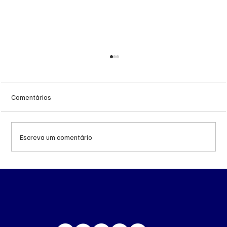
Comentários
Escreva um comentário
Queda do petróleo e geopolítica no Oriente
Médio pressionam cotações da soja em
Chicago