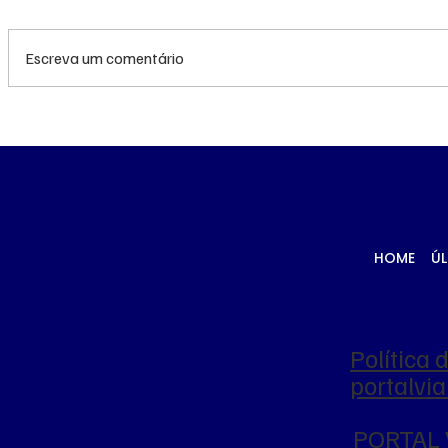
Escreva um comentário
Flávio Bolsonaro
STF autor
defende nome de
terceiro 
Daniella Marques para
investiga
vice, mas esbarra em
suposto t
neutralidade do
influênci
Republicanos
HOME
ÚL
Política 
portalv
PORTAL 