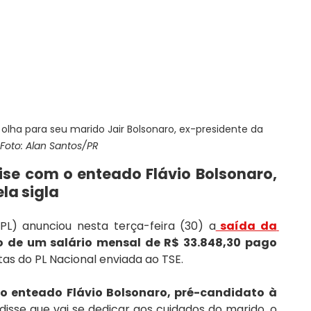
 olha para seu marido Jair Bolsonaro, ex-presidente da 
Foto: Alan Santos/PR
ise com o enteado Flávio Bolsonaro, 
la sigla
PL) anunciou nesta terça-feira (30) a
 saída da 
 de um salário mensal de R$ 33.848,30 pago 
as do PL Nacional enviada ao TSE.
o enteado Flávio Bolsonaro, pré-candidato à 
 disse que vai se dedicar aos cuidados do marido, o 