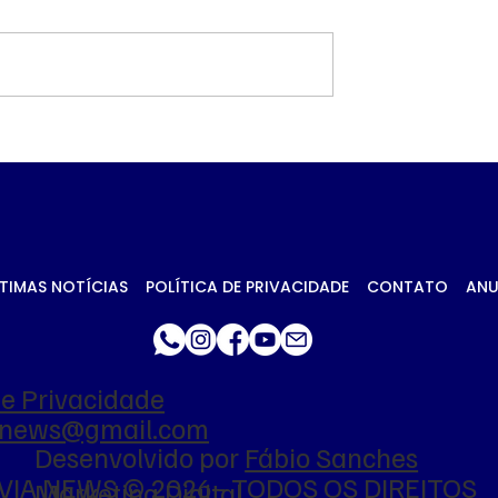
iza abertura de
Flávio faz troca na
inquérito para
comunicação de
r Lulinha por
campanha, e Duda Li
ráfico de
assume o comando
a
TIMAS NOTÍCIAS
POLÍTICA DE PRIVACIDADE
CONTATO
ANU
de Privacidade
ianews@gmail.com
Desenvolvido por
Fábio Sanches
VIA NEWS © 2026 - TODOS OS DIREITOS
Marketing Digital