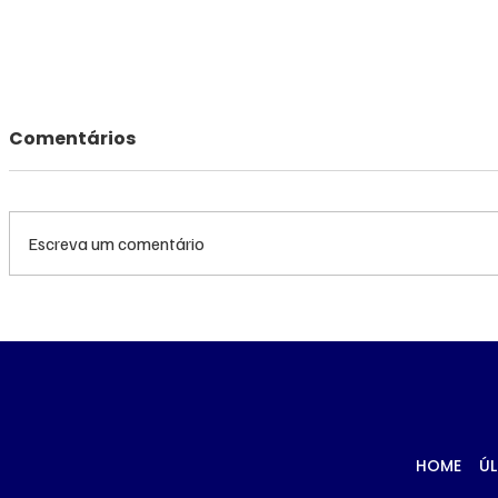
Comentários
Escreva um comentário
TRF3 anula condenações
MS renov
de Edson Giroto na
R$ 10,2 m
Operação Lama
atendime
Asfáltica por
hemodiál
parcialidade de juiz
Porã
HOME
ÚL