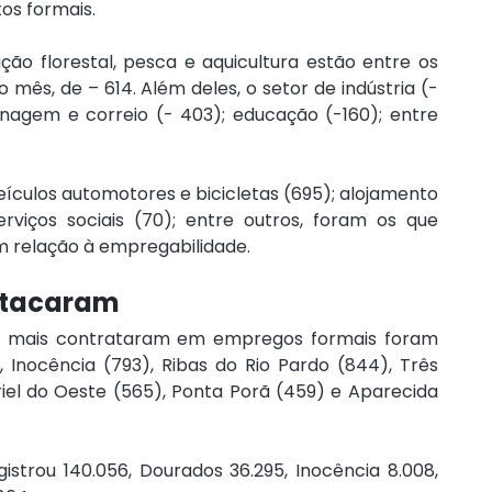
os formais.
ção florestal, pesca e aquicultura estão entre os 
mês, de – 614. Além deles, o setor de indústria (- 
enagem e correio (- 403); educação (-160); entre 
ículos automotores e bicicletas (695); alojamento 
viços sociais (70); entre outros, foram os que 
 relação à empregabilidade.
stacaram
e mais contrataram em empregos formais foram 
Inocência (793), Ribas do Rio Pardo (844), Três 
iel do Oeste (565), Ponta Porã (459) e Aparecida 
rou 140.056, Dourados 36.295, Inocência 8.008, 