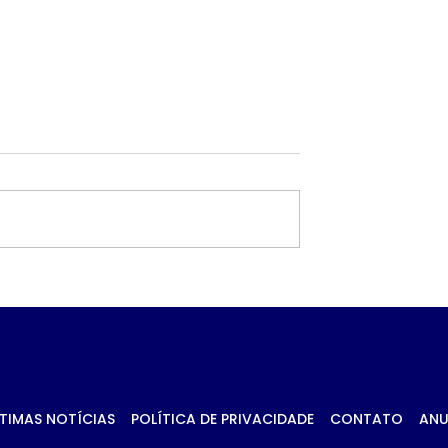
a contrato de
Troca de comando no
ilhões para
transporte de Campo
ntos de
Grande avança no CA
ise em Ponta
antes de decisão da
Prefeitura
TIMAS NOTÍCIAS
POLÍTICA DE PRIVACIDADE
CONTATO
ANU