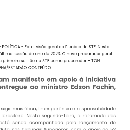
POLÍTICA - Foto, Visão geral do Plenário do STF. Nesta 
a última sessão do ano de 2023. O novo procurador geral 
ua primeira sessão no STF como procurador - TON 
ENA/ESTADÃO CONTEÚDO
m manifesto em apoio à iniciativa 
tregue ao ministro Edson Fachin, 
exigir mais ética, transparência e responsabilidade 
 brasileiro. Nesta segunda-feira, a retomada das 
io está sendo acompanhada pelo lançamento do 
duta nos Tribunais Superiores, com o apoio de 53 