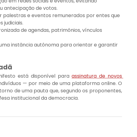
o em redes sociais e eventos, evitando 
ou antecipação de votos.
nar palestras e eventos remunerados por entes que 
judiciais.
onizada de agendas, patrimônios, vínculos 
uma instância autônoma para orientar e garantir 
dadã
ifesto está disponível para 
assinatura de novos 
ndivíduos — por meio de uma plataforma online. O 
m torno de uma pauta que, segundo os proponentes, 
fesa institucional da democracia.