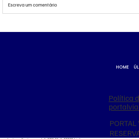
Escreva um comentário
Queda do petróleo e
Queda do
clima nos EUA
geopolíti
pressionam cotações do
Médio pr
milho em Chicago e na
cotações
B3
Chicago
HOME
ÚL
Política 
portalv
PORTAL 
RESERV