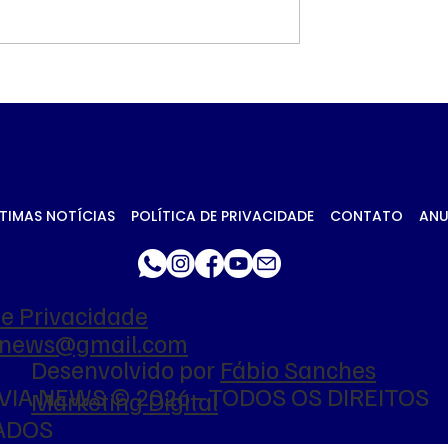
 petróleo e
Governo prioriza carn
ca no Oriente
de frango para
essionam
destravar exportaçõe
 da soja em
União Europeia
TIMAS NOTÍCIAS
POLÍTICA DE PRIVACIDADE
CONTATO
ANU
de Privacidade
ianews@gmail.com
Desenvolvido por
Fábio Sanches
VIA NEWS © 2026 - TODOS OS DIREITOS
Marketing Digital
ADOS