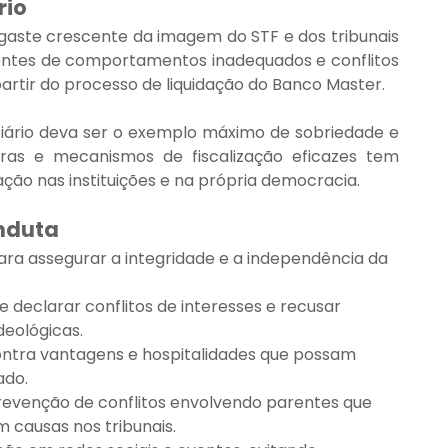
rio
ste crescente da imagem do STF e dos tribunais 
entes de comportamentos inadequados e conflitos 
artir do processo de liquidação do Banco Master.
iário deva ser o exemplo máximo de sobriedade e 
aras e mecanismos de fiscalização eficazes tem 
ção nas instituições e na própria democracia.
onduta
ra assegurar a integridade e a independência da 
 declarar conflitos de interesses e recusar 
eológicas.
contra vantagens e hospitalidades que possam 
ado.
revenção de conflitos envolvendo parentes que 
 causas nos tribunais.