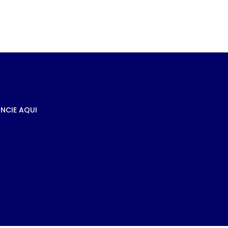
e
s à
NCIE AQUI