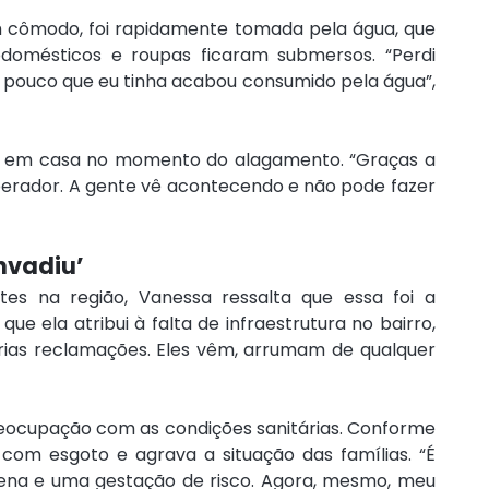
m cômodo, foi rapidamente tomada pela água, que 
odomésticos e roupas ficaram submersos. “Perdi 
pouco que eu tinha acabou consumido pela água”, 
m em casa no momento do alagamento. “Graças a 
erador. A gente vê acontecendo e não pode fazer 
invadiu’
s na região, Vanessa ressalta que essa foi a 
ue ela atribui à falta de infraestrutura no bairro, 
várias reclamações. Eles vêm, arrumam de qualquer 
preocupação com as condições sanitárias. Conforme 
om esgoto e agrava a situação das famílias. “É 
uena e uma gestação de risco. Agora, mesmo, meu 