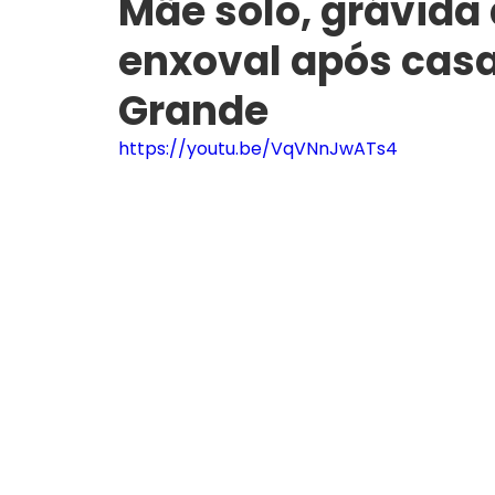
Mãe solo, grávida
enxoval após cas
Grande
https://youtu.be/VqVNnJwATs4