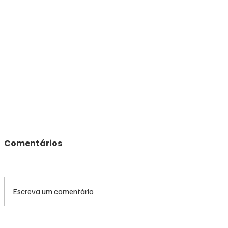
Comentários
Escreva um comentário
Queda do petróleo e
Queda do