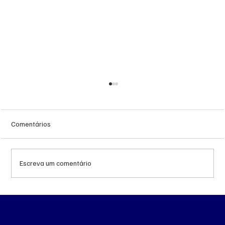
Comentários
Escreva um comentário
Troca de comando no transporte de Campo
Grande avança no CADE antes de decisão
da Prefeitura