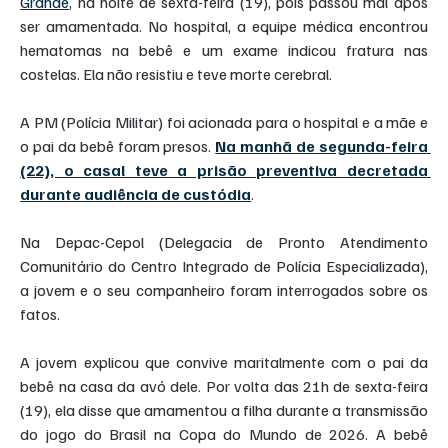
Grande
, na noite de sexta-feira (19), pois passou mal após 
ser amamentada. No hospital, a equipe médica encontrou 
hematomas na bebê e um exame indicou fratura nas 
costelas. Ela não resistiu e teve morte cerebral.
A PM (Polícia Militar) foi acionada para o hospital e a mãe e 
o pai da bebê foram presos. 
Na manhã de segunda-feira 
(22), o casal teve a prisão preventiva decretada 
durante audiência de custódia
.
Na Depac-Cepol (Delegacia de Pronto Atendimento 
Comunitário do Centro Integrado de Polícia Especializada), 
a jovem e o seu companheiro foram interrogados sobre os 
fatos.
A jovem explicou que convive maritalmente com o pai da 
bebê na casa da avó dele. Por volta das 21h de sexta-feira 
(19), ela disse que amamentou a filha durante a transmissão 
do jogo do Brasil na Copa do Mundo de 2026. A bebê 