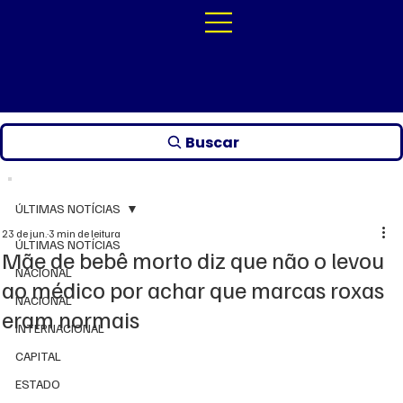
Buscar
ÚLTIMAS NOTÍCIAS
23 de jun.
3 min de leitura
ÚLTIMAS NOTÍCIAS
Mãe de bebê morto diz que não o levou
NACIONAL
ao médico por achar que marcas roxas
NACIONAL
eram normais
INTERNACIONAL
CAPITAL
ESTADO