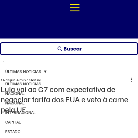
Buscar
ÚLTIMAS NOTÍCIAS
14 de jun.
4 min de leitura
ÚLTIMAS NOTÍCIAS
Lula vai ao G7 com expectativa de
NACIONAL
negociar tarifa dos EUA e veto à carne
NACIONAL
pela UE
INTERNACIONAL
CAPITAL
ESTADO