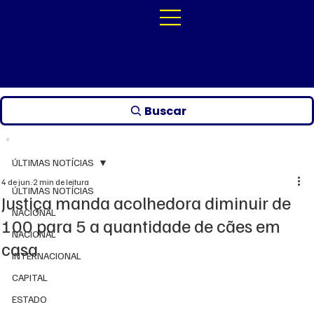
Buscar
ÚLTIMAS NOTÍCIAS
4 de jun.
2 min de leitura
ÚLTIMAS NOTÍCIAS
Justiça manda acolhedora diminuir de
NACIONAL
100 para 5 a quantidade de cães em
NACIONAL
casa
INTERNACIONAL
CAPITAL
ESTADO