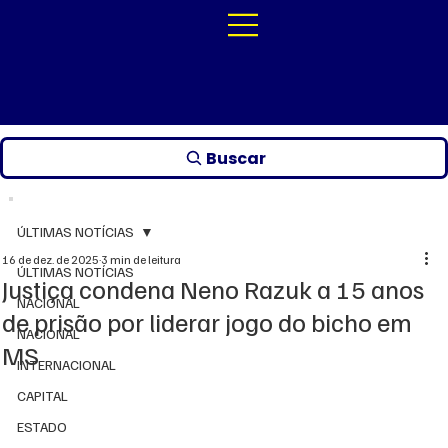
Buscar
ÚLTIMAS NOTÍCIAS
16 de dez. de 2025
3 min de leitura
ÚLTIMAS NOTÍCIAS
Justiça condena Neno Razuk a 15 anos
NACIONAL
de prisão por liderar jogo do bicho em
NACIONAL
MS
INTERNACIONAL
CAPITAL
ESTADO